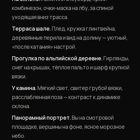
комбинезон, очки-маска на лбу, за спиной
уходящая вниз трасса.
Терраса шале.
Плед, кружка глинтвейна,
деревянные перила и вид на долину — уютный,
«после катания» настрой.
Прогулка по альпийской деревне.
Гирлянды,
снег на крышах, тёплое пальто и шарф крупной
вязки.
У камина.
Мягкий свет, свитер грубой вязки,
расслабленная поза — контраст к динамике
склона.
Панорамный портрет.
Вы на смотровой
площадке, вершины на фоне, ясное морозное
небо.