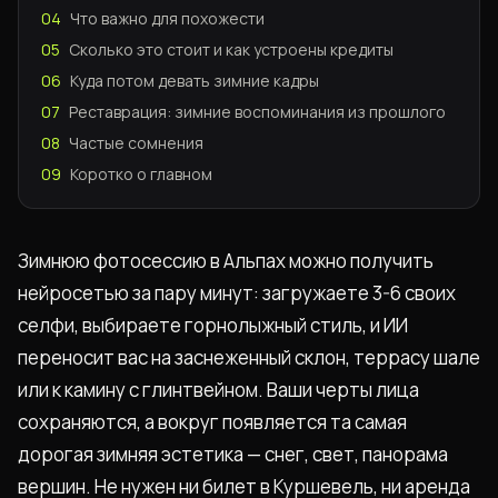
04
Что важно для похожести
05
Сколько это стоит и как устроены кредиты
06
Куда потом девать зимние кадры
07
Реставрация: зимние воспоминания из прошлого
08
Частые сомнения
09
Коротко о главном
Зимнюю фотосессию в Альпах можно получить
нейросетью за пару минут: загружаете 3-6 своих
селфи, выбираете горнолыжный стиль, и ИИ
переносит вас на заснеженный склон, террасу шале
или к камину с глинтвейном. Ваши черты лица
сохраняются, а вокруг появляется та самая
дорогая зимняя эстетика — снег, свет, панорама
вершин. Не нужен ни билет в Куршевель, ни аренда