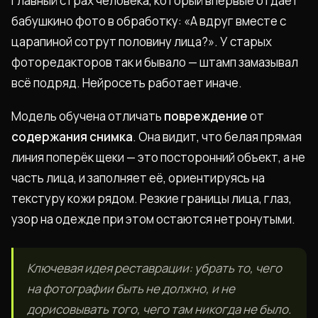
Главный страх человека, который впервые отдаёт
бабушкино фото в обработку: «А вдруг вместе с
царапиной сотрут половину лица?». У старых
фоторедакторов так и бывало — штамп замазывал
всё подряд. Нейросеть работает иначе.
Модель обучена отличать
повреждение
от
содержания снимка
. Она видит, что белая прямая
линия поперёк щеки — это посторонний объект, а не
часть лица, и заполняет её, ориентируясь на
текстуру кожи рядом. Резкие границы лица, глаз,
узор на одежде при этом остаются нетронутыми.
Ключевая идея реставрации: убрать то, чего
на фотографии быть не должно, и не
дорисовывать того, чего там никогда не было.