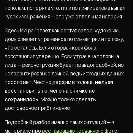
пополам, потеряла угол или по линии залома выпал
кусок изображения — это уже отдельная история.
Здесь ИИ работает как реставратор-художник:
домысливает утраченное по симметрии и по тому,
что осталось. Если оторван край фона —
восстановит уверенно. Если утрачена половина
лица — реконструкция будет правдоподобной, но
не гарантированно точной, ведь исходных данных
просто нет. Честно держим в голове:
нельзя
восстановить то, чего на снимке не
сохранилось
. Можно только сделать
достоверное приближение.
Подробный разбор именно таких ситуаций — в
материале про
реставрацию порванного фото
.