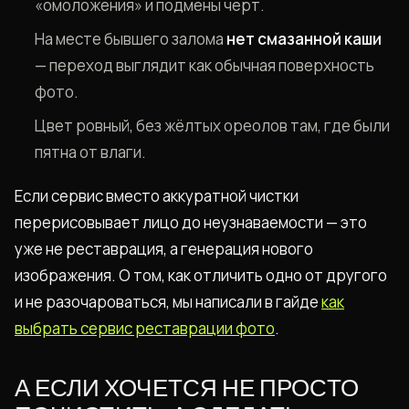
«омоложения» и подмены черт.
На месте бывшего залома
нет смазанной каши
— переход выглядит как обычная поверхность
фото.
Цвет ровный, без жёлтых ореолов там, где были
пятна от влаги.
Если сервис вместо аккуратной чистки
перерисовывает лицо до неузнаваемости — это
уже не реставрация, а генерация нового
изображения. О том, как отличить одно от другого
и не разочароваться, мы написали в гайде
как
выбрать сервис реставрации фото
.
А ЕСЛИ ХОЧЕТСЯ НЕ ПРОСТО