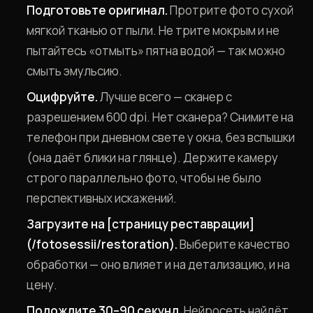
Подготовьте оригинал.
Протрите фото сухой
мягкой тканью от пыли. Не трите мокрым и не
пытайтесь «отмыть» пятна водой — так можно
смыть эмульсию.
Оцифруйте.
Лучше всего — сканер с
разрешением 600 dpi. Нет сканера? Снимите на
телефон при дневном свете у окна, без вспышки
(она даёт блики на глянце). Держите камеру
строго параллельно фото, чтобы не было
перспективных искажений.
Загрузите на [страницу реставрации]
(/fotosessii/restoration).
Выберите качество
обработки — оно влияет и на детализацию, и на
цену.
Подождите 30–90 секунд.
Нейросеть найдёт