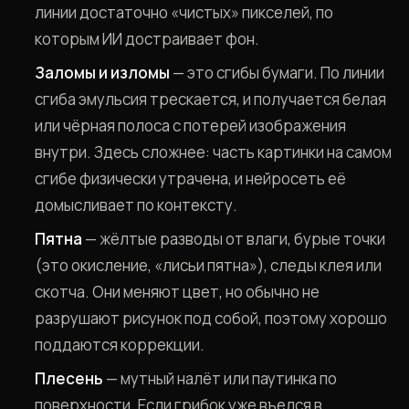
линии достаточно «чистых» пикселей, по
которым ИИ достраивает фон.
Заломы и изломы
— это сгибы бумаги. По линии
сгиба эмульсия трескается, и получается белая
или чёрная полоса с потерей изображения
внутри. Здесь сложнее: часть картинки на самом
сгибе физически утрачена, и нейросеть её
домысливает по контексту.
Пятна
— жёлтые разводы от влаги, бурые точки
(это окисление, «лисьи пятна»), следы клея или
скотча. Они меняют цвет, но обычно не
разрушают рисунок под собой, поэтому хорошо
поддаются коррекции.
Плесень
— мутный налёт или паутинка по
поверхности. Если грибок уже въелся в