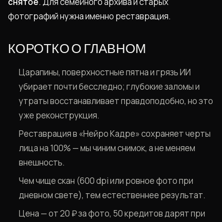
снятое
. Для семейного архива и старых
фотографий нужна именно реставрация.
КОРОТКО О ГЛАВНОМ
Царапины, поверхностные пятна и грязь ИИ
убирает почти бесследно; глубокие заломы и
утраты восстанавливает правдоподобно, но это
уже реконструкция.
Реставрация в «Нейро Кадре» сохраняет черты
лица на 100% — мы чиним снимок, а не меняем
внешность.
Чем чище скан (600 dpi или ровное фото при
дневном свете), тем естественнее результат.
Цена — от 20 ₽ за фото, 50 кредитов дарят при