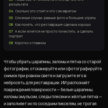
результата
04
Сколько это стоит и что с возвратом
05
Сложные случаи: рваные фото и большие утраты
06
Как понять, что реставрация сделана хорошо
07
А если хочется не просто почистить, а сделать
портрет
08
Коротко о главном
Чтобы убрать царапины, заломы и пятна со старой
фотографии, отсканируйте или сфотографируйте
снимок при ровном свете и загрузите его в
нейросеть для реставрации. ИИ распознаёт
повреждения поверхности — белые царапины,
изломы эмульсии, следы плесени и жёлтые пятна —
и заполняет их по соседним пикселям, не трогая