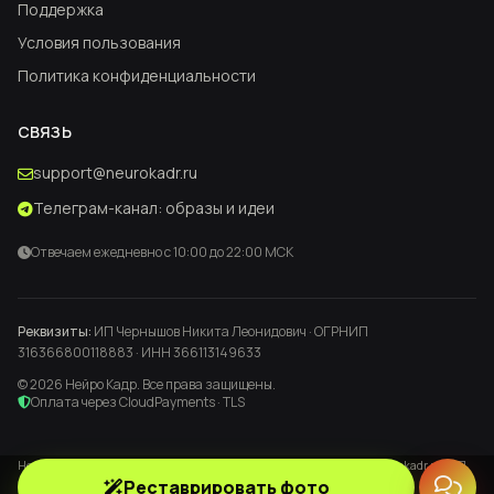
Поддержка
Условия пользования
Политика конфиденциальности
СВЯЗЬ
support@neurokadr.ru
Телеграм-канал: образы и идеи
Отвечаем ежедневно с 10:00 до 22:00 МСК
Реквизиты:
ИП Чернышов Никита Леонидович · ОГРНИП
316366800118883 · ИНН 366113149633
© 2026 Нейро Кадр. Все права защищены.
Оплата через CloudPayments · TLS
Нейро Кадр
· нейрофотосессии и реставрация фото ·
support@neurokadr.ru
· ИП
Чернышов Никита Леонидович · ИНН
366113149633
· ОГРНИП
Реставрировать фото