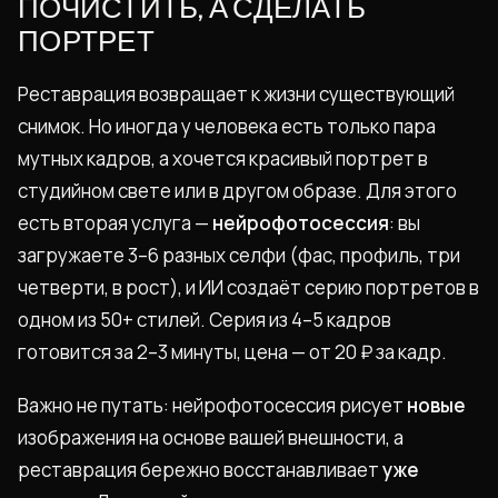
ПОЧИСТИТЬ, А СДЕЛАТЬ
ПОРТРЕТ
Реставрация возвращает к жизни существующий
снимок. Но иногда у человека есть только пара
мутных кадров, а хочется красивый портрет в
студийном свете или в другом образе. Для этого
есть вторая услуга —
нейрофотосессия
: вы
загружаете 3–6 разных селфи (фас, профиль, три
четверти, в рост), и ИИ создаёт серию портретов в
одном из 50+ стилей. Серия из 4–5 кадров
готовится за 2–3 минуты, цена — от 20 ₽ за кадр.
Важно не путать: нейрофотосессия рисует
новые
изображения на основе вашей внешности, а
реставрация бережно восстанавливает
уже