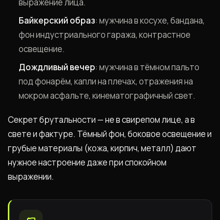
выражение лица.
Байкерский образ
: мужчина в косухе, бандана,
фон индустриального гаража, контрастное
освещение.
Дождливый вечер
: мужчина в тёмном пальто
под фонарём, капли на плечах, отражения на
мокром асфальте, кинематографичный свет.
Секрет брутальности — не в свирепом лице, а в
свете и фактуре. Тёмный фон, боковое освещение и
грубые материалы (кожа, кирпич, металл) дают
нужное настроение даже при спокойном
выражении.