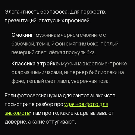
Элегантность без пафоса. Для торжеств,
презентаций, статусных профилей.
Смокинг
: мужчина в чёрном смокинге с
бабочкой, тёмный фон с мягким боке, тёплый
вечерний свет, лёгкая полуулыбка.
Классика в тройке
: мужчина в костюме-тройке
с карманными часами, интерьер библиотеки на
фоне, тёплый свет ламп, уверенная поза.
Если фотосессия нужна для сайтов знакомств,
посмотрите разбор про
удачное фото для
знакомств
: там про то, какие кадры вызывают
доверие, а какие отпугивают.