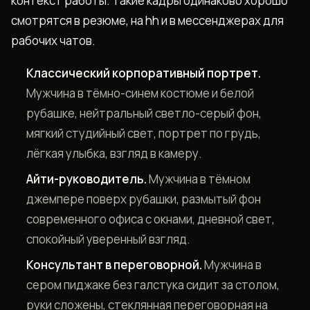
контекст работы. Такие кадры одинаково хорошо
смотрятся в резюме, на hh и в мессенджерах для
рабочих чатов.
Классический корпоративный портрет.
Мужчина в тёмно-синем костюме и белой
рубашке, нейтральный светло-серый фон,
мягкий студийный свет, портрет по грудь,
лёгкая улыбка, взгляд в камеру.
Айти-руководитель.
Мужчина в тёмном
джемпере поверх рубашки, размытый фон
современного офиса с окнами, дневной свет,
спокойный уверенный взгляд.
Консультант в переговорной.
Мужчина в
сером пиджаке без галстука сидит за столом,
руки сложены, стеклянная переговорная на