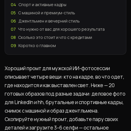
04
Спорт и активные кадры
05
С машиной и премиум-стиль
06
Джентльмен и вечерний стиль
07
Что нужно от вас для хорошего результата
08
Сколько это стоит и что с кредитами
09
Коротко о главном
Хороший промт для мужской ИИ-фотосессии
описывает четыре вещи: кто на кадре, во что одет,
где находится и как выставлен свет. Ниже — 20
готовых образов под разные задачи: деловое фото
для LinkedIn и hh, брутальные и спортивные кадры,
снимок с машиной и образ джентльмена.
Скопируйте нужный промт, добавьте пару своих
деталей и загрузите 3–6 селфи — остальное