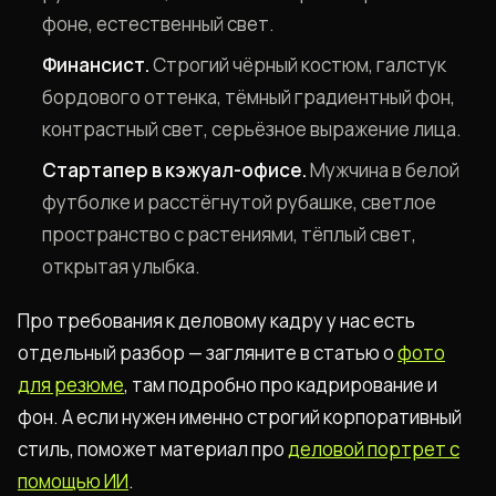
фоне, естественный свет.
Финансист.
Строгий чёрный костюм, галстук
бордового оттенка, тёмный градиентный фон,
контрастный свет, серьёзное выражение лица.
Стартапер в кэжуал-офисе.
Мужчина в белой
футболке и расстёгнутой рубашке, светлое
пространство с растениями, тёплый свет,
открытая улыбка.
Про требования к деловому кадру у нас есть
отдельный разбор — загляните в статью о
фото
для резюме
, там подробно про кадрирование и
фон. А если нужен именно строгий корпоративный
стиль, поможет материал про
деловой портрет с
помощью ИИ
.