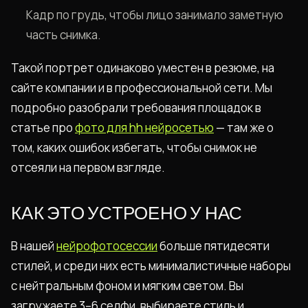
Кадр по грудь, чтобы лицо занимало заметную
часть снимка.
Такой портрет одинаково уместен в резюме, на
сайте компании и в профессиональной сети. Мы
подробно разобрали требования площадок в
статье про
фото для hh нейросетью
— там же о
том, каких ошибок избегать, чтобы снимок не
отсеяли на первом взгляде.
КАК ЭТО УСТРОЕНО У НАС
В нашей
нейрофотосессии
больше пятидесяти
стилей, и среди них есть минималистичные наборы
с нейтральным фоном и мягким светом. Вы
загружаете 3–6 селфи, выбираете стиль и