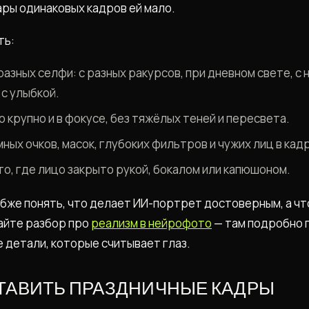
ары одинаковых кадров ей мало.
ть:
разных селфи: с разных ракурсов, при дневном свете, с
с улыбкой.
 крупно и в фокусе, без тяжёлых теней и пересвета.
ных очков, масок, глубоких фильтров и чужих лиц в кад
о, где лицо закрыто рукой, бокалом или капюшоном.
убже понять, что делает ИИ-портрет достоверным, а ч
айте разбор про
реализм в нейрофото
— там подробно п
е детали, которые считывает глаз.
ТАВИТЬ ПРАЗДНИЧНЫЕ КАДРЫ