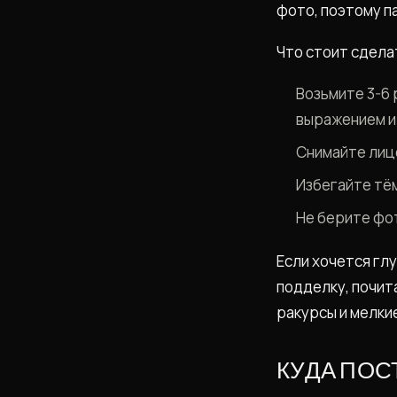
фото, поэтому п
Что стоит сдела
Возьмите 3-6 
выражением и 
Снимайте лицо
Избегайте тём
Не берите фот
Если хочется гл
подделку, почит
ракурсы и мелки
КУДА ПОС