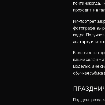
почти никогда. П
проходит, и в га
ИИ-портрет закр
фотографа: вы р
кадра. Получает
аватарку или от
Важно честно пр
вашим селфи — э
моделью, а не сн
обычная съёмка 
ПРАЗДНИЧ
Под день рожден