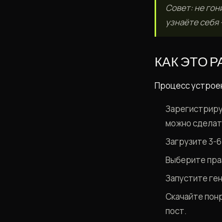
Совет: не гон
узнаёте себя 
КАК ЭТО 
Процесс устроен 
Зарегистриру
можно сделат
Загрузите 3-6
Выберите пра
Запустите ген
Скачайте понр
пост.