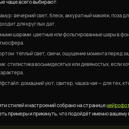
ые чаще всего выбирают:
мур: вечерний свет, блеск, аккуратный макияж, поза д
дходит для круглых дат.
шными шарами: цветные или фольгированные шары в фоне
атмосфера.
ортом: тёплый свет, свечи, ощущение момента перед з
ик: стилистика восьмидесятых или девяностых, если х
характера.
фстайл: домашний уют, свитер, чашка чая — для тех, кт
ти стилей и настроений собрано на странице
нейрофо
ть примеры и прикинуть, что подойдёт именно вашему 