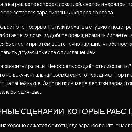
ока вы решаете вопрос с локацией, светом и нарядом, п
лерее остаётся пара смазанных кадров со стола.
ывает этот разрыв. Не нужно ехать в студию и подстр
аботаете из дома, в удобное время, и сами выбираете 
ся быстро, и при этом достаточно нарядно, чтобы пост
править друзьям вместе с приглашением.
оговорить границы. Нейросеть создаёт стилизованный
то не документальная съёмка самого праздника. Тортик
ят на вашей кухне. Зато вы получаете десятки варианто
дала бы один-два.
НЫЕ СЦЕНАРИИ, КОТОРЫЕ РАБО
ия хорошо ложатся сюжеты, где заранее понятно наст