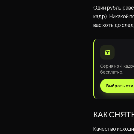
Один рубль равен
кадр). Никакой п
вас хоть до сле
Серия из 4 кадр
бесплатно.
Выбрать сти
КАК СНЯТ
Качество исходн