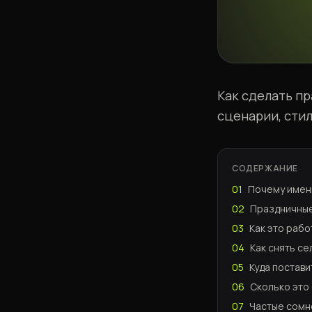
Как сделать п
сценарии, стил
СОДЕРЖАНИЕ
01
Почему имен
02
Праздничные
03
Как это рабо
04
Как снять с
05
Куда постав
06
Сколько это 
07
Частые сомн