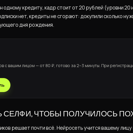
 одному кредиту, кадр стоит от 20 рублей (уровни 20 и
одписки нет, кредиты не сгорают: докупили сколько нуж
дующего дня рождения.
ов с вашим лицом — от 80 ₽, готово за 2–3 минуты. При регистрац
ль
Ь СЕЛФИ, ЧТОБЫ ПОЛУЧИЛОСЬ П
иков решает почти всё. Нейросеть учится вашему лицу 