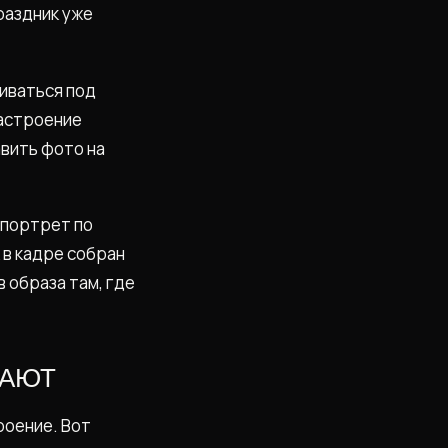
раздник уже
аиваться под
настроение
авить фото на
 портрет по
 в кадре собран
в образа там, где
ТАЮТ
роение. Вот