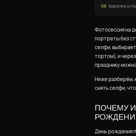
08
Коротко о г
Фотосессия на д
портреты без ст
селфи, выбирает
тортом), и через
празднику можно 
Ниже разберём, 
снять селфи, чт
ПОЧЕМУ 
РОЖДЕНИ
День рождения п