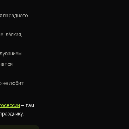
ля парадного
, лёгкая,
адуванием.
очется
о не любит
тосессии
— там
празднику.