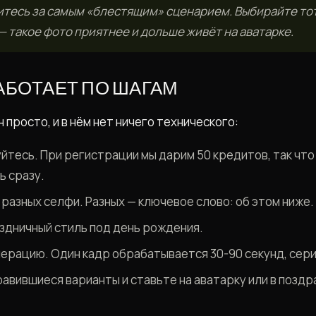
итесь за самым «блестящим» сценарием. Выбирайте тот
— такое фото приятнее и дольше живёт на аватарке.
РАБОТАЕТ ПО ШАГАМ
просто, и в нём нет ничего технического:
йтесь. При регистрации мы дарим 50 кредитов, так чт
ь сразу.
 разных селфи. Разных — ключевое слово: об этом ниже.
здничный стиль под день рождения.
ерацию. Один кадр обрабатывается 30-90 секунд, сери
авившиеся варианты и ставьте на аватарку или в позд