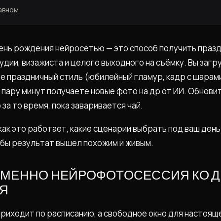
лавном
ень рождения нейросетью — это способ получить праз
удии, визажиста и целого выходного на съёмку. Вы загр
е праздничный стиль (юбилейный гламур, кадр с шарами
 пару минут получаете новые фото на др от ИИ. Обновит
за то время, пока заваривается чай.
как это работает, какие сценарии выбрать под ваш день
обы результат вышел похожим и живым.
ИМЕННО НЕЙРОФОТОСЕССИЯ КО 
Я
риходит по расписанию, а свободное окно для настоящ