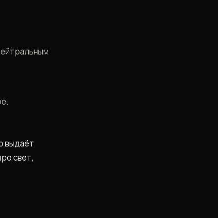
 нейтральным
ре.
то выдаёт
ро свет,