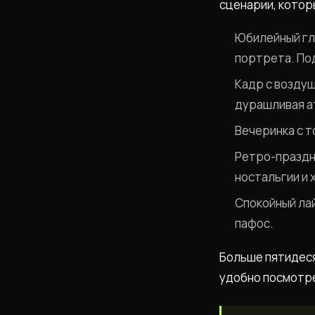
сценарии, котор
Юбилейный гла
портрета. По
Кадр с возду
дурашливая 
Вечеринка с т
Ретро-праздн
ностальгии и 
Спокойный лай
пафос.
Больше пятидеся
удобно посмотре