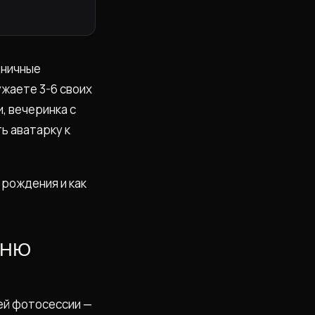
дничные
ужаете 3-6 своих
, вечеринка с
ь аватарку к
 рождения и как
ДНЮ
ей фотосессии —