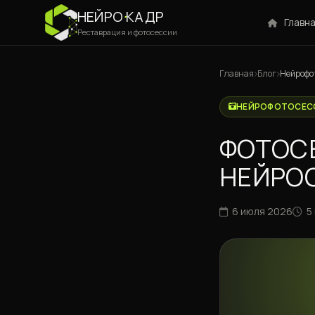
НЕЙРО
·
КАДР
Главн
Реставрация и фотосессии
Главная
Блог
Нейрофо
НЕЙРОФОТОСЕС
ФОТОС
НЕЙРОС
6 июля 2026
5