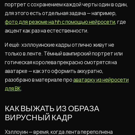
портрет с сохранением каждой черты один в один,
для этого есть отдельная задача — например,
фото для резюме на hh с помощью нейросети
, где
акцент как раз на естественности.
И ещё: хэллоуинские кадры отлично живут не
только в ленте. Тёмный вампирский портрет или
готическая королева прекрасно смотрятся на
аватарке — как это оформить аккуратно,
разобрано в материале про
аватарку из нейросети
для ВК
.
КАК ВЫЖАТЬ ИЗ ОБРАЗА
ВИРУСНЫЙ КАДР
Хэллоуин — время, когда лента переполнена