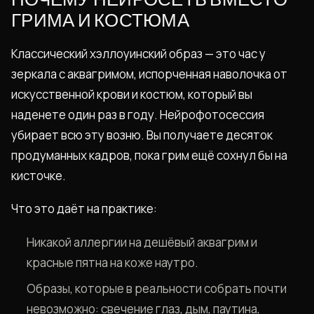
ПОЧЕМУ НЕЙРОСЕТЬ ВМЕСТО
ГРИМА И КОСТЮМА
Классический хэллоуинский образ — это час у
зеркала с аквагримом, испорченная наволочка от
искусственной крови и костюм, который вы
наденете один раз в году. Нейрофотосессия
убирает всю эту возню. Вы получаете десяток
продуманных кадров, пока грим ещё сохнул бы на
кисточке.
Что это даёт на практике:
Никакой аллергии на дешёвый аквагрим и
красные пятна на коже наутро.
Образы, которые в реальности собрать почти
невозможно: свечение глаз, дым, паутина,