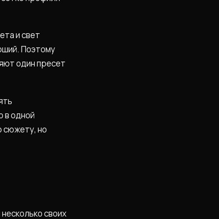
ета и свет
оший. Поэтому
няют один пресет
ять
о в одной
о сюжету, но
 несколько своих