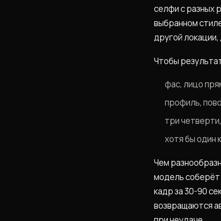
селфи с разных 
выбранном стиле.
другой локации,
Чтобы результат 
фас, лицо пря
профиль, пово
три четверти
хотя бы один к
Чем разнообразн
модель соберёт 
кадр за 30-90 се
возвращаются ав
при неудаче.