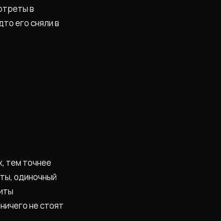
ортреты в
дто его сняли в
, тем точнее
уты, одиночный
диты
ничего не стоят