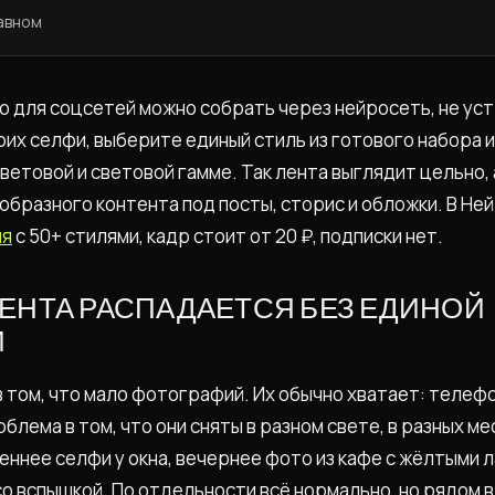
лавном
 для соцсетей можно собрать через нейросеть, не уст
воих селфи, выберите единый стиль из готового набора 
ветовой и световой гамме. Так лента выглядит цельно, а
ообразного контента под посты, сторис и обложки. В Не
ия
с 50+ стилями, кадр стоит от 20 ₽, подписки нет.
ЕНТА РАСПАДАЕТСЯ БЕЗ ЕДИНОЙ
И
 в том, что мало фотографий. Их обычно хватает: телеф
блема в том, что они сняты в разном свете, в разных ме
еннее селфи у окна, вечернее фото из кафе с жёлтыми 
со вспышкой. По отдельности всё нормально, но рядом 