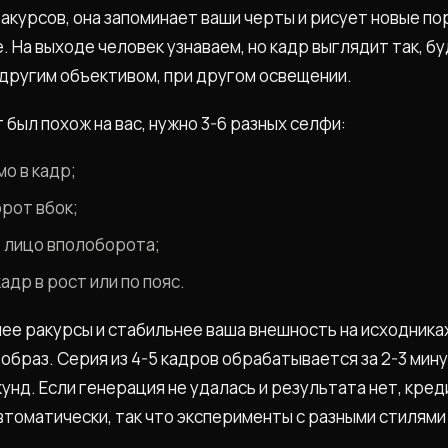
ракурсов, она запоминает ваши черты и рисует новые п
 На выходе человек узнаваем, но кадр выглядит так, бу
 другим объективом, при другом освещении.
был похож на вас, нужно 3-6 разных селфи:
мо в кадр;
рот вбок;
, лицо вполоборота;
адр в рост или по пояс.
ее ракурсы и стабильнее ваша внешность на исходниках
образ. Серия из 4-5 кадров обрабатывается за 2-3 мин
кунд. Если генерация не удалась и результата нет, кре
томатически, так что эксперименты с разными стилями 