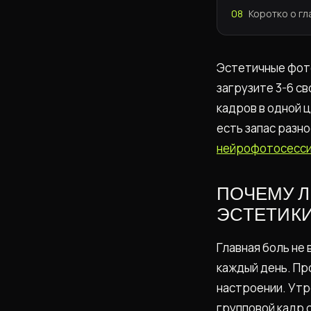
08
Коротко о г
Эстетичные фото
загрузите 3-6 с
кадров в одной ц
есть запас разн
нейрофотосесс
ПОЧЕМУ Л
ЭСТЕТИК
Главная боль не
каждый день. Про
настроении. Утр
групповой кадр 