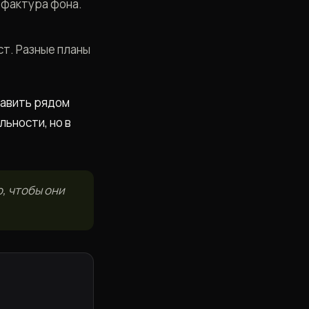
 фактура фона.
ст. Разные планы
тавить рядом
ьности, но в
о, чтобы они