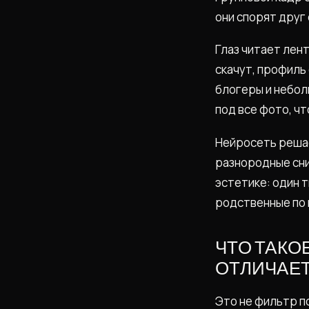
они спорят друг 
Глаз читает лент
скачут, профиль
блогеры и небол
под все фото, чт
Нейросеть решае
разнородные сни
эстетике: один т
родственные по 
ЧТО ТАКО
ОТЛИЧАЕТ
Это не фильтр п