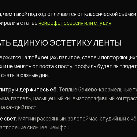
, чем такой подход отличается от классической съёмки 
бирали в статье
нейрофотосессия или студия
.
АТЬ ЕДИНУЮ ЭСТЕТИКУ ЛЕНТЫ
ержится на трёх вещах: палитре, свете и повторяющихс
х и не менять от поста к посту, профиль будет выгляде
сняты в разные дни.
литру и держитесь её.
Тёплые бежево-карамельные то
амма, пастель, насыщенный кинематографичный контрас
 на каждый пост.
е свет.
Мягкий рассеянный, золотой час, студийный с ч
астроение сильнее, чем фон.