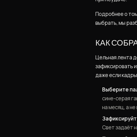
Подробнее о том
выбрать, мы раз
КАК СОБР
Цельная лента д
зафиксировать и
даже если кадры 
Выберите па
сине-серая г
на месяц, а не
Зафиксируйт
Свет задаёт н