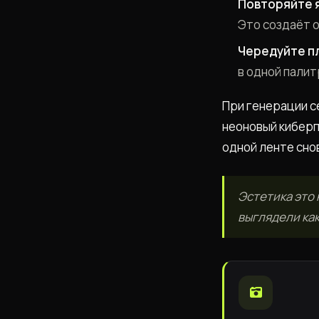
Повторяйте 
Это создаёт 
Чередуйте п
в одной палит
При генерации с
неоновый киберп
одной ленте сно
Эстетика это 
выглядели как