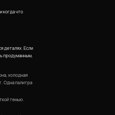
и когда что
я деталях. Если
ть продуманным,
на, холодная
т. Одна палитра
ёткой тенью.