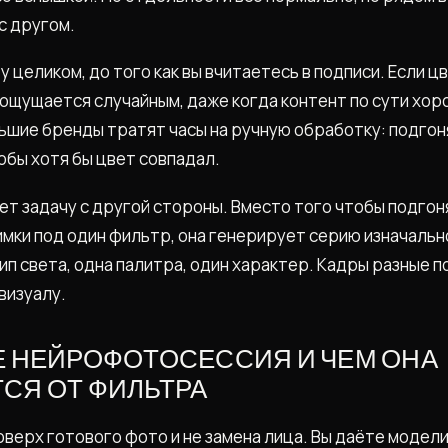
с другом.
у целиком, до того как вы вчитаетесь в подписи. Если цв
 ощущается случайным, даже когда контент по сути хор
ьшие бренды тратят часы на ручную обработку: подго
обы хотя бы цвет совпадал.
т задачу с другой стороны. Вместо того чтобы подгон
мки под один фильтр, она генерирует серию изначальн
ип света, одна палитра, один характер. Кадры разные п
визуалу.
Е НЕЙРОФОТОСЕССИЯ И ЧЕМ ОНА
СЯ ОТ ФИЛЬТРА
оверх готового фото и не замена лица. Вы даёте модели