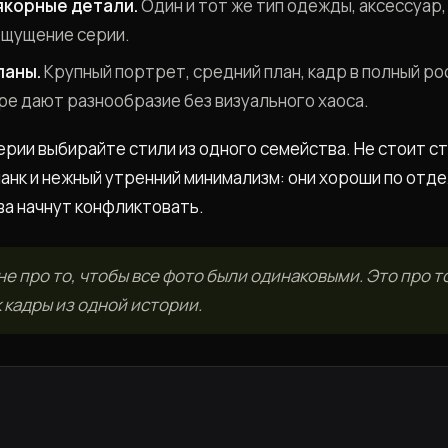
якорные детали.
Один и тот же тип одежды, аксессуар,
ощущение серии.
ланы.
Крупный портрет, средний план, кадр в полный ро
ре дают разнообразие без визуального хаоса.
ерии выбирайте стили из одного семейства. Не стоит с
анк и нежный утренний минимализм: они хороши по отдел
ва начнут конфликтовать.
не про то, чтобы все фото были одинаковыми. Это про т
 кадры из одной истории.