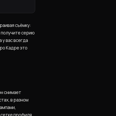
раивая съёмку:
и получите серию
 у вас всегда
йро Кадре это
он снимает
стах, в разном
лампами,
в сетке профиля