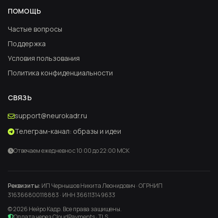
ПОМОЩЬ
Частые вопросы
Поддержка
Условия пользования
Политика конфиденциальности
СВЯЗЬ
support@neurokadr.ru
Телеграм-канал: образы и идеи
Отвечаем ежедневно с 10:00 до 22:00 МСК
Реквизиты:
ИП Чернышов Никита Леонидович · ОГРНИП
316366800118883 · ИНН 366113149633
© 2026 Нейро Кадр. Все права защищены.
Оплата через CloudPayments · TLS